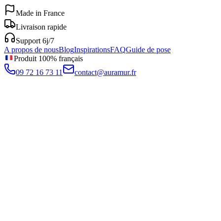
Made in France
Livraison rapide
Support 6j/7
A propos de nous
Blog
Inspirations
FAQ
Guide de pose
Produit 100% français
09 72 16 73 11
contact@auramur.fr