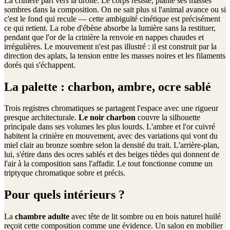
La crinière part vers la droite. Le corps résiste, plante ses masses
sombres dans la composition. On ne sait plus si l'animal avance ou si
c'est le fond qui recule — cette ambiguïté cinétique est précisément
ce qui retient. La robe d'ébène absorbe la lumière sans la restituer,
pendant que l'or de la crinière la renvoie en nappes chaudes et
irrégulières. Le mouvement n'est pas illustré : il est construit par la
direction des aplats, la tension entre les masses noires et les filaments
dorés qui s'échappent.
La palette : charbon, ambre, ocre sablé
Trois registres chromatiques se partagent l'espace avec une rigueur
presque architecturale.
Le noir charbon
couvre la silhouette
principale dans ses volumes les plus lourds. L'ambre et l'or cuivré
habitent la crinière en mouvement, avec des variations qui vont du
miel clair au bronze sombre selon la densité du trait. L'arrière-plan,
lui, s'étire dans des ocres sablés et des beiges tièdes qui donnent de
l'air à la composition sans l'affadir. Le tout fonctionne comme un
triptyque chromatique sobre et précis.
Pour quels intérieurs ?
La
chambre adulte
avec tête de lit sombre ou en bois naturel huilé
reçoit cette composition comme une évidence. Un salon en mobilier