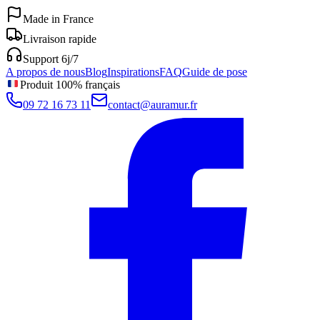
Made in France
Livraison rapide
Support 6j/7
A propos de nous
Blog
Inspirations
FAQ
Guide de pose
Produit 100% français
09 72 16 73 11
contact@auramur.fr