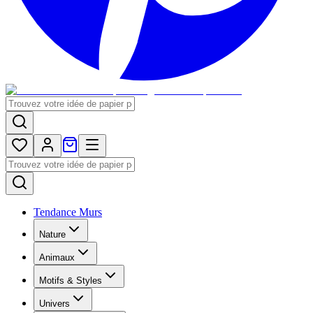
Tendance Murs
Nature
Animaux
Motifs & Styles
Univers