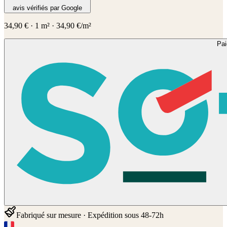
avis vérifiés par Google
34,90
€
·
1
m² ·
34,90
€/m²
Pa
Fabriqué sur mesure · Expédition sous 48-72h