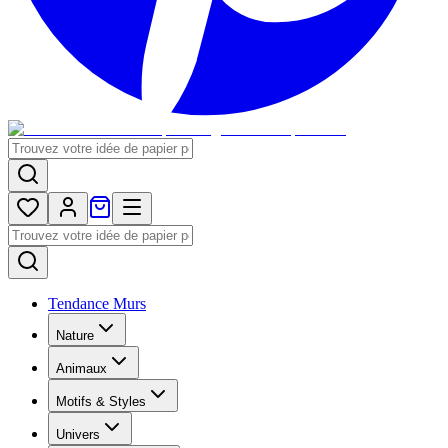
Tendance Murs
Nature
Animaux
Motifs & Styles
Univers