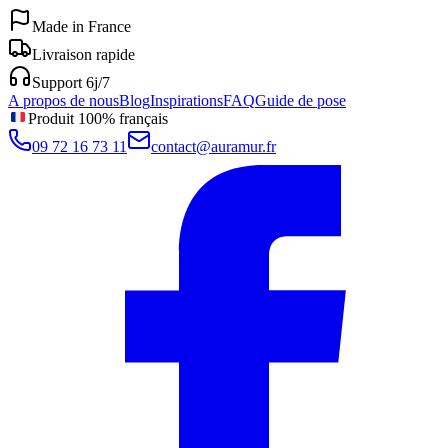
Made in France
Livraison rapide
Support 6j/7
A propos de nous
Blog
Inspirations
FAQ
Guide de pose
Produit 100% français
09 72 16 73 11
contact@auramur.fr