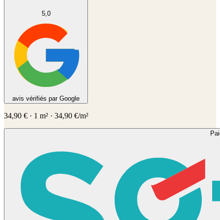
5,0
avis vérifiés par Google
34,90
€
·
1
m² ·
34,90
€/m²
Pa