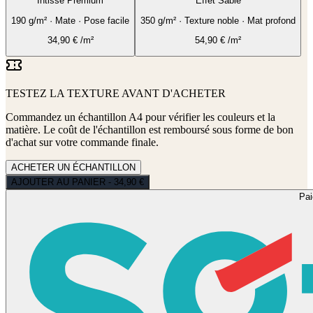
Intissé Premium
Effet Sable
190 g/m² · Mate · Pose facile
350 g/m² · Texture noble · Mat profond
34,90
€
/m²
54,90
€
/m²
TESTEZ LA TEXTURE AVANT D'ACHETER
Commandez un échantillon A4 pour vérifier les couleurs et la
matière. Le coût de l'échantillon est remboursé sous forme de bon
d'achat sur votre commande finale.
ACHETER UN ÉCHANTILLON
AJOUTER AU PANIER - 34,90 €
Pa