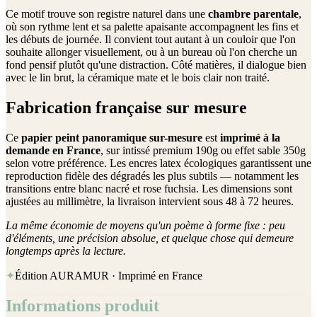
Ce motif trouve son registre naturel dans une
chambre parentale
,
où son rythme lent et sa palette apaisante accompagnent les fins et
les débuts de journée. Il convient tout autant à un couloir que l'on
souhaite allonger visuellement, ou à un bureau où l'on cherche un
fond pensif plutôt qu'une distraction. Côté matières, il dialogue bien
avec le lin brut, la céramique mate et le bois clair non traité.
Fabrication française sur mesure
Ce
papier peint panoramique sur-mesure
est
imprimé à la
demande en France
, sur intissé premium 190g ou effet sable 350g
selon votre préférence. Les encres latex écologiques garantissent une
reproduction fidèle des dégradés les plus subtils — notamment les
transitions entre blanc nacré et rose fuchsia. Les dimensions sont
ajustées au millimètre, la livraison intervient sous 48 à 72 heures.
La même économie de moyens qu'un poème à forme fixe : peu
d'éléments, une précision absolue, et quelque chose qui demeure
longtemps après la lecture.
✦
Édition AURAMUR · Imprimé en France
Informations produit