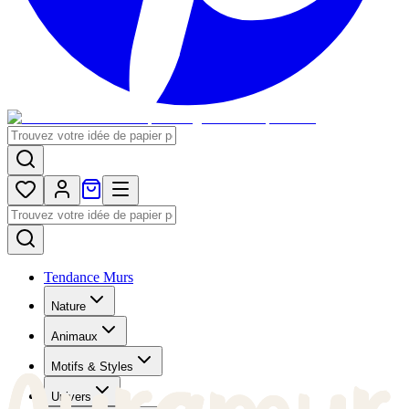
Tendance Murs
Nature
Animaux
Motifs & Styles
Univers