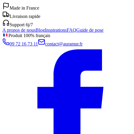
Made in France
Livraison rapide
Support 6j/7
A propos de nous
Blog
Inspirations
FAQ
Guide de pose
Produit 100% français
09 72 16 73 11
contact@auramur.fr